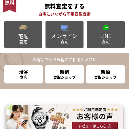
無料査定
をする
オンライン
LINE
宅配
査定
査定
査定
お電話でもお気軽にご相談ください
渋谷
新宿
新橋
本店
買取ショップ
買取ショップ