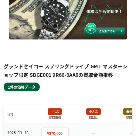
グランドセイコー スプリングドライブ GMT マスターシ
ョップ限定 SBGE001 9R66-0AA0の買取金額推移
1件の価格データ
中古品
中古品
未使用
日付
買取価格
前回比
買取価
－
－
¥270,000
2025-11-28