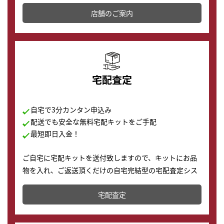
その場で現金買取致します。渋谷本店では、時計販売の
店舗を併設しており、下取りに出してお得に新しい時計
店舗のご案内
の購入もできます♪
宅配査定
自宅で3分カンタン申込み
配送でも安全な無料宅配キットをご手配
最短即日入金！
ご自宅に宅配キットを送付致しますので、キットにお品
物を入れ、ご返送頂くだけの自宅完結型の宅配査定シス
テムです。
宅配査定
配送でも簡単&安全に査定・買取に出すことが可能で
す。