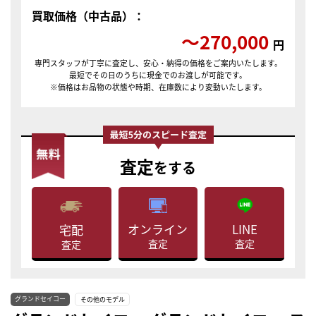
買取価格（中古品）：
〜270,000
円
専門スタッフが丁寧に査定し、安心・納得の価格をご案内いたします。
最短でその日のうちに現金でのお渡しが可能です。
※価格はお品物の状態や時期、在庫数により変動いたします。
査定
をする
LINE
オンライン
宅配
査定
査定
査定
グランドセイコー
その他のモデル