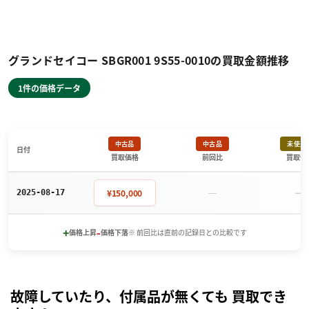
グランドセイコー SBGR001 9S55-0010の買取金額推移
1件の価格データ
中古品
中古品
未使用
日付
買取価格
前回比
買取価
－
－
¥150,000
2025-08-17
+
-
価格上昇
価格下落
※ 前回比は直前の記録日との比較です
故障していたり、付属品が無くても 買取でき