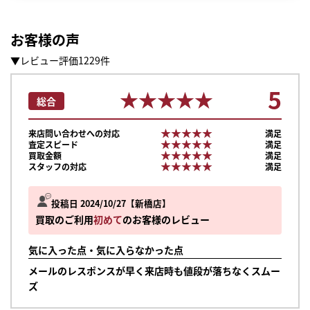
お客様の声
▼レビュー評価1229件
5
★★★★★
★★★★★
総合
★★★★★
★★★★★
来店問い合わせへの対応
満足
★★★★★
★★★★★
査定スピード
満足
★★★★★
★★★★★
買取金額
満足
★★★★★
★★★★★
スタッフの対応
満足
投稿日 2024/10/27
新橋店
買取のご利用
初めて
のお客様のレビュー
気に入った点・気に入らなかった点
メールのレスポンスが早く来店時も値段が落ちなくスムー
まずは
ズ
かんたん30秒でお試し査定