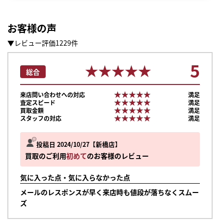
お客様の声
▼レビュー評価1229件
5
★★★★★
★★★★★
総合
★★★★★
★★★★★
来店問い合わせへの対応
満足
★★★★★
★★★★★
査定スピード
満足
★★★★★
★★★★★
買取金額
満足
★★★★★
★★★★★
スタッフの対応
満足
投稿日 2024/10/27
新橋店
買取のご利用
初めて
のお客様のレビュー
気に入った点・気に入らなかった点
メールのレスポンスが早く来店時も値段が落ちなくスムー
まずは
ズ
かんたん30秒でお試し査定