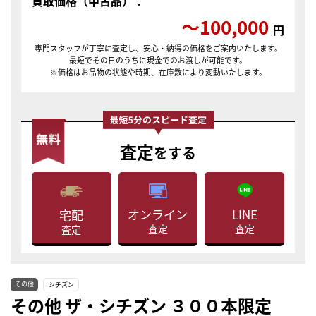
買取価格（中古品）：
〜100,000
円
専門スタッフが丁寧に査定し、安心・納得の価格をご案内いたします。
最短でその日のうちに現金でのお渡しが可能です。
※価格はお品物の状態や時期、在庫数により変動いたします。
査定
をする
LINE
オンライン
宅配
査定
査定
査定
その他
シチズン
その他 ザ・シチズン ３００本限定