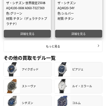
ザ・シチズン 世界限定250本
ザ・シチズン
AQ4100-06W A060-T027369
AQ4020-54Y
色:グリーン
色:シルバー
材質:チタン（デュラテクトプ
材質:チタン
ラチナ）
詳細を見る
詳細を見る
もっと見る
その他の買取モデル一覧
アイクポッド
ピアジェ
ストーヴァ
ルイ・エラール
シチズン
コルム