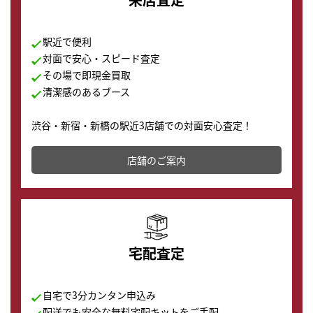
駅近で便利
対面で安心・スピード査定
その場で即現金買取
清潔感のあるブース
渋谷・新宿・新橋の駅近3店舗での対面安心査定！
その場で現金買取致します。渋谷本店では、時計販売の
店舗を併設しており、下取りに出してお得に新しい時計
店舗のご案内
の購入もできます♪
宅配査定
自宅で3分カンタン申込み
配送でも安全な無料宅配キットをご手配