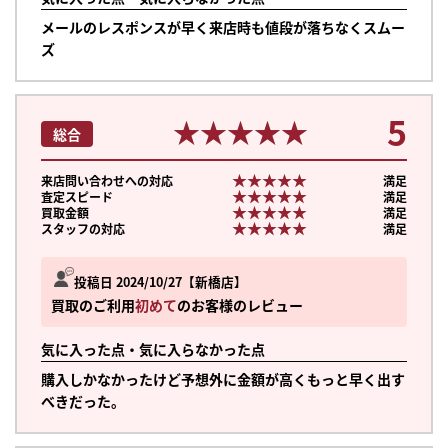
メールのレスポンスが早く来店時も値段が落ちなくスムー
ズ
5
★★★★★
★★★★★
総合
★★★★★
★★★★★
来店問い合わせへの対応
満足
★★★★★
★★★★★
査定スピード
満足
★★★★★
★★★★★
買取金額
満足
★★★★★
★★★★★
スタッフの対応
満足
投稿日 2024/10/27
新橋店
買取のご利用
初めて
のお客様のレビュー
気に入った点・気に入らなかった点
購入しかなかったけど予想外に金額が高くもっと早く出す
べきだった。