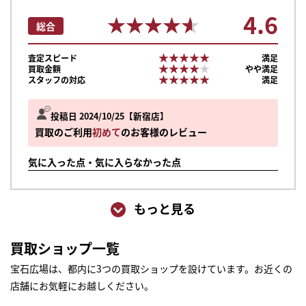
4.6
★★★★★
★★★★★
総合
★★★★★
★★★★★
査定スピード
満足
★★★★★
★★★★★
買取金額
やや満足
★★★★★
★★★★★
スタッフの対応
満足
投稿日 2024/10/25
新宿店
買取のご利用
初めて
のお客様のレビュー
気に入った点・気に入らなかった点
もっと見る
買取ショップ一覧
宝石広場は、都内に3つの買取ショップを設けています。お近くの
店舗にお気軽にお越しください。