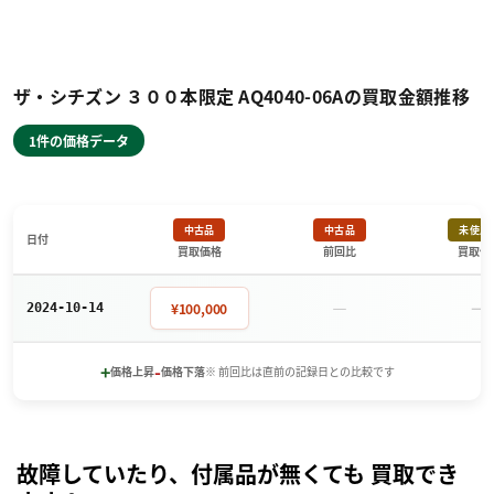
ザ・シチズン ３００本限定 AQ4040-06Aの買取金額推移
1件の価格データ
中古品
中古品
未使用
日付
買取価格
前回比
買取価
－
－
¥100,000
2024-10-14
+
-
価格上昇
価格下落
※ 前回比は直前の記録日との比較です
故障していたり、付属品が無くても 買取でき