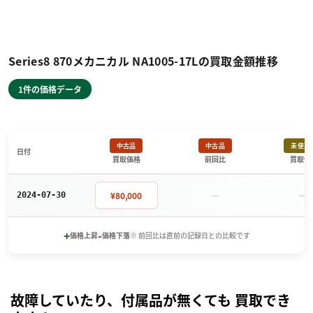
Series8 870メカニカル NA1005-17Lの買取金額推移
1件の価格データ
中古品
中古品
未使用
日付
買取価格
前回比
買取価
－
－
¥80,000
2024-07-30
+
-
価格上昇
価格下落
※ 前回比は直前の記録日との比較です
故障していたり、付属品が無くても 買取でき