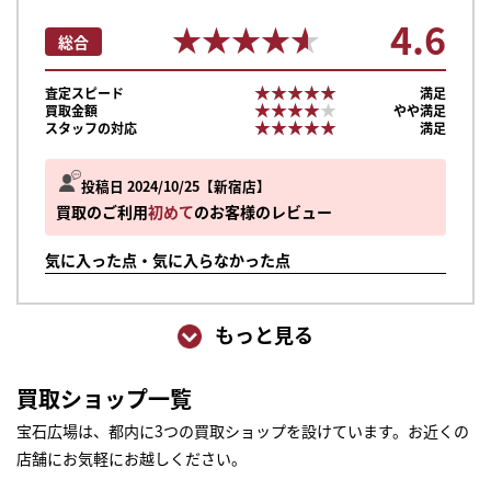
4.6
★★★★★
★★★★★
総合
★★★★★
★★★★★
査定スピード
満足
★★★★★
★★★★★
買取金額
やや満足
★★★★★
★★★★★
スタッフの対応
満足
投稿日 2024/10/25
新宿店
買取のご利用
初めて
のお客様のレビュー
気に入った点・気に入らなかった点
もっと見る
買取ショップ一覧
宝石広場は、都内に3つの買取ショップを設けています。お近くの
店舗にお気軽にお越しください。