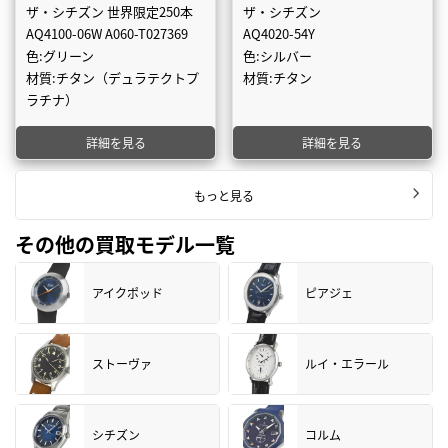
ザ・シチズン 世界限定250本
ザ・シチズン
AQ4100-06W A060-T027369
AQ4020-54Y
色:グリーン
色:シルバー
材質:チタン（デュラテクトプ
材質:チタン
ラチナ）
詳細を見る
詳細を見る
もっと見る
その他の買取モデル一覧
アイクポッド
ピアジェ
ストーヴァ
ルイ・エラール
シチズン
コルム