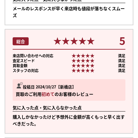
メールのレスポンスが早く来店時も値段が落ちなくスムー
ズ
5
★★★★★
★★★★★
総合
★★★★★
★★★★★
来店問い合わせへの対応
満足
★★★★★
★★★★★
査定スピード
満足
★★★★★
★★★★★
買取金額
満足
★★★★★
★★★★★
スタッフの対応
満足
投稿日 2024/10/27
新橋店
買取のご利用
初めて
のお客様のレビュー
気に入った点・気に入らなかった点
購入しかなかったけど予想外に金額が高くもっと早く出す
べきだった。