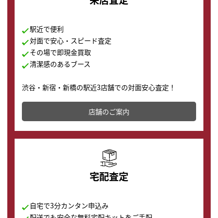
駅近で便利
対面で安心・スピード査定
その場で即現金買取
清潔感のあるブース
渋谷・新宿・新橋の駅近3店舗での対面安心査定！
その場で現金買取致します。渋谷本店では、時計販売の
店舗を併設しており、下取りに出してお得に新しい時計
店舗のご案内
の購入もできます♪
宅配査定
自宅で3分カンタン申込み
配送でも安全な無料宅配キットをご手配