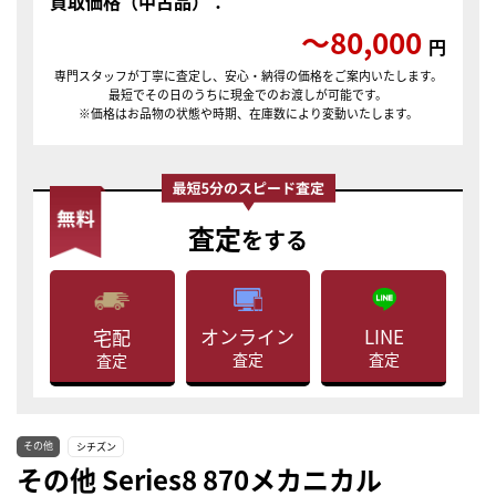
買取価格（中古品）：
〜80,000
円
専門スタッフが丁寧に査定し、安心・納得の価格をご案内いたします。
最短でその日のうちに現金でのお渡しが可能です。
※価格はお品物の状態や時期、在庫数により変動いたします。
査定
をする
LINE
オンライン
宅配
査定
査定
査定
その他
シチズン
その他 Series8 870メカニカル