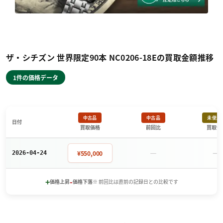
ザ・シチズン 世界限定90本 NC0206-18Eの買取金額推移
1件の価格データ
中古品
中古品
未使用
日付
買取価格
前回比
買取価
－
－
¥550,000
2026-04-24
+
-
価格上昇
価格下落
※ 前回比は直前の記録日との比較です