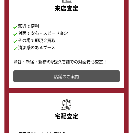
来店査定
駅近で便利
対面で安心・スピード査定
その場で即現金買取
清潔感のあるブース
渋谷・新宿・新橋の駅近3店舗での対面安心査定！
その場で現金買取致します。渋谷本店では、時計販売の
店舗を併設しており、下取りに出してお得に新しい時計
店舗のご案内
の購入もできます♪
宅配査定