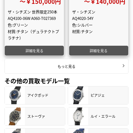
〜￥150,000円
〜￥140,000円
ザ・シチズン 世界限定250本
ザ・シチズン
AQ4100-06W A060-T027369
AQ4020-54Y
色:グリーン
色:シルバー
材質:チタン（デュラテクトプ
材質:チタン
ラチナ）
詳細を見る
詳細を見る
もっと見る
その他の買取モデル一覧
アイクポッド
ピアジェ
ストーヴァ
ルイ・エラール