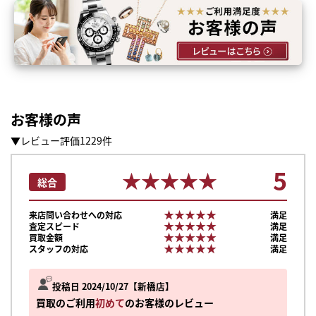
お客様の声
▼レビュー評価1229件
5
★★★★★
★★★★★
総合
★★★★★
★★★★★
来店問い合わせへの対応
満足
★★★★★
★★★★★
査定スピード
満足
★★★★★
★★★★★
買取金額
満足
★★★★★
★★★★★
スタッフの対応
満足
投稿日 2024/10/27
新橋店
買取のご利用
初めて
のお客様のレビュー