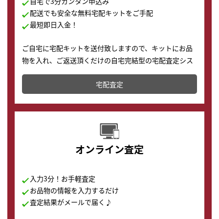
自宅で3分カンタン申込み
配送でも安全な無料宅配キットをご手配
最短即日入金！
ご自宅に宅配キットを送付致しますので、キットにお品
物を入れ、ご返送頂くだけの自宅完結型の宅配査定シス
テムです。
宅配査定
配送でも簡単&安全に査定・買取に出すことが可能で
す。
オンライン査定
入力3分！お手軽査定
お品物の情報を入力するだけ
査定結果がメールで届く♪