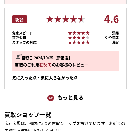
4.6
★★★★★
★★★★★
総合
★★★★★
★★★★★
査定スピード
満足
★★★★★
★★★★★
買取金額
やや満足
★★★★★
★★★★★
スタッフの対応
満足
投稿日 2024/10/25
新宿店
買取のご利用
初めて
のお客様のレビュー
気に入った点・気に入らなかった点
もっと見る
買取ショップ一覧
宝石広場は、都内に3つの買取ショップを設けています。お近くの
店舗にお気軽にお越しください。