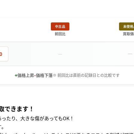
中古品
未使用
前回比
買取価
－
0
－
+
-
価格上昇
価格下落
※ 前回比は直前の記録日との比較です
取できます！
ったり、大きな傷があってもOK！
｡