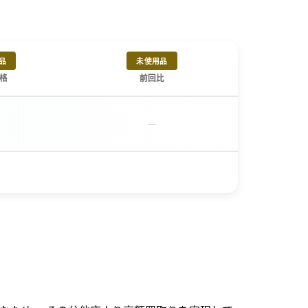
品
未使用品
格
前回比
－