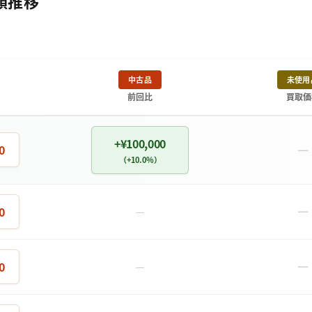
額推移
中古品
未使用
前回比
買取価
+¥100,000
－
0
（+10.0%）
－
0
－
－
0
－