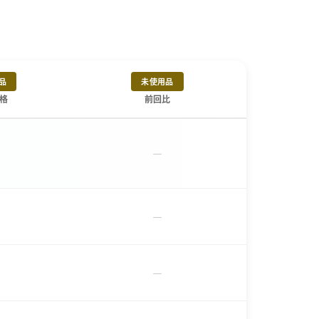
品
未使用品
格
前回比
－
－
－