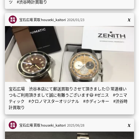
ツ #渋谷時計買取り
宝石広場 買取
houseki_kaitori
2026/01/23
宝石広場 渋谷本店にて郵送買取りさせて頂きました🙂 常連様い
つもご利用頂きまして誠に有難うございます😃 #ゼニス #ウニマ
ティック #クロノマスターオリジナル #ホディンキー #渋谷時
計買取り
宝石広場 買取
houseki_kaitori
2025/06/28