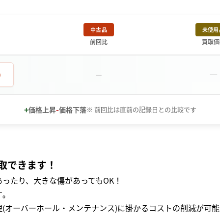
中古品
未使用
前回比
買取価
－
0
－
+
-
価格上昇
価格下落
※ 前回比は直前の記録日との比較です
取できます！
ったり、大きな傷があってもOK！
｡
(オーバーホール・メンテナンス)に掛かるコストの削減が可能