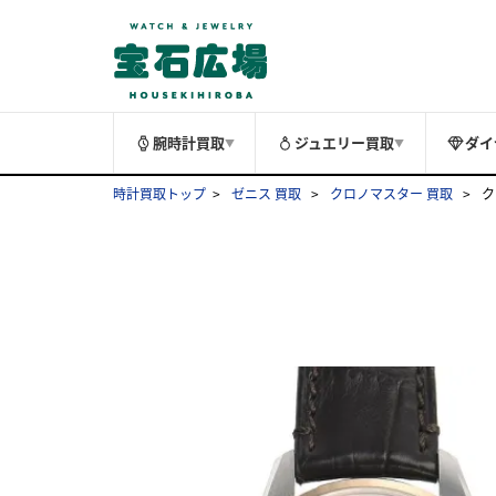
腕時計買取
ジュエリー買取
ダイ
▼
▼
時計買取トップ
ゼニス 買取
クロノマスター 買取
ク