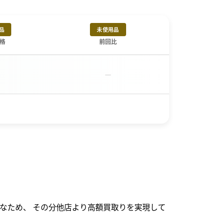
品
未使用品
格
前回比
－
なため、 その分他店より高額買取りを実現して