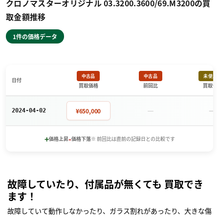
クロノマスターオリジナル 03.3200.3600/69.M3200の買
取金額推移
1件の価格データ
中古品
中古品
未使用
日付
買取価格
前回比
買取価
－
－
¥650,000
2024-04-02
+
-
価格上昇
価格下落
※ 前回比は直前の記録日との比較です
故障していたり、付属品が無くても 買取でき
ます！
故障していて動作しなかったり、ガラス割れがあったり、大きな傷