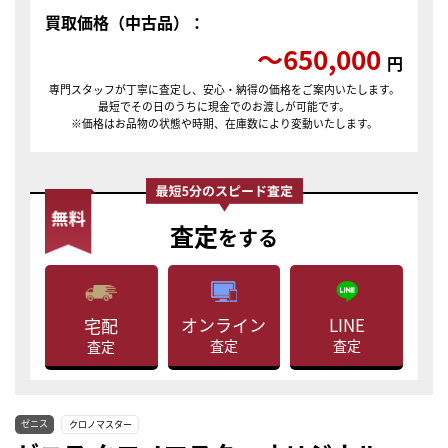
買取価格（中古品）：
〜650,000
円
専門スタッフが丁寧に査定し、安心・納得の価格をご案内いたします。
最短でその日のうちに現金でのお渡しが可能です。
※価格はお品物の状態や時期、在庫数により変動いたします。
査定
をする
LINE
オンライン
宅配
査定
査定
査定
ゼニス
クロノマスター