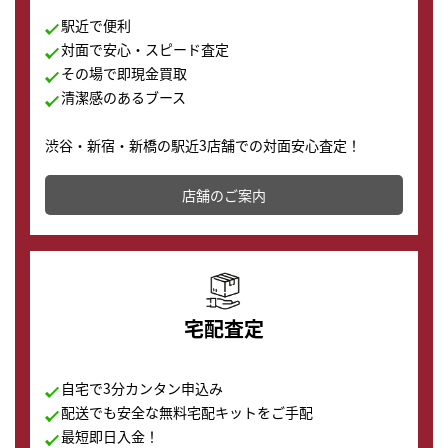
駅近で便利
対面で安心・スピード査定
その場で即現金買取
清潔感のあるブース
渋谷・新宿・新橋の駅近3店舗での対面安心査定！
その場で現金買取致します。渋谷本店では、時計販売の
店舗を併設しており、下取りに出してお得に新しい時計
店舗のご案内
の購入もできます♪
宅配査定
自宅で3分カンタン申込み
配送でも安全な無料宅配キットをご手配
最短即日入金！