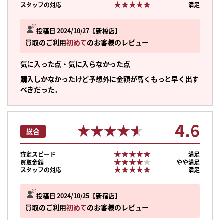
★★★★★
★★★★★
スタッフの対応
満足
投稿日 2024/10/27
新橋店
買取のご利用
初めて
のお客様のレビュー
気に入った点・気に入らなかった点
購入しかなかったけど予想外に金額が高くもっと早く出す
べきだった。
4.6
★★★★★
★★★★★
総合
★★★★★
★★★★★
査定スピード
満足
★★★★★
★★★★★
買取金額
やや満足
★★★★★
★★★★★
スタッフの対応
満足
まずは
投稿日 2024/10/25
新宿店
かんたん30秒でお試し査定
買取のご利用
初めて
のお客様のレビュー