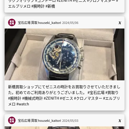
ックフィリップ #ゴンドーロ #ZENITH #ゼニス #クロノマスター #
エルプリメロ #腕時計 #新橋
宝石広場 買取
houseki_kaitori
2024/05/06
新橋買取ショップにてゼニスの時計をお買取りさせていただきまし
た。初めてのご利用ありがとうございました。 #宝石広場 #買取り
#腕時計 #機械式時計 #ZENITH #ゼニス #クロノマスター #エルプリ
メロ #watch
宝石広場 買取
houseki_kaitori
2024/05/03