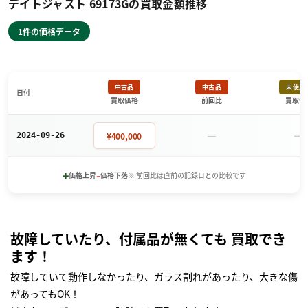
デイトジャスト 69173Gの買取金額推移
1件の価格データ
中古品
中古品
未使用
日付
買取価格
前回比
買取価
－
－
¥400,000
2024-09-26
+
-
価格上昇
価格下落
※ 前回比は直前の記録日との比較です
故障していたり、付属品が無くても 買取でき
ます！
故障していて動作しなかったり、ガラス割れがあったり、大きな傷
があってもOK！