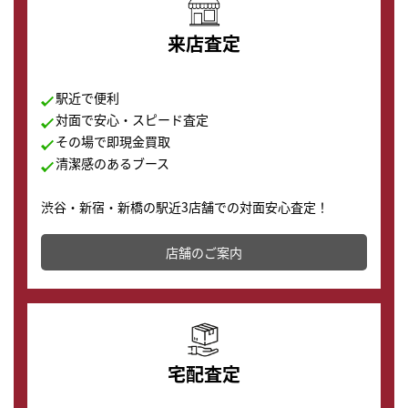
来店査定
駅近で便利
対面で安心・スピード査定
その場で即現金買取
清潔感のあるブース
渋谷・新宿・新橋の駅近3店舗での対面安心査定！
その場で現金買取致します。渋谷本店では、時計販売の
店舗を併設しており、下取りに出してお得に新しい時計
店舗のご案内
の購入もできます♪
宅配査定