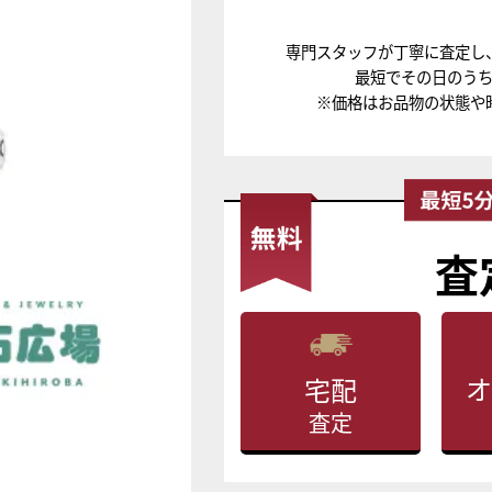
専門スタッフが丁寧に査定し
最短でその日のう
※価格はお品物の状態や
査
オ
宅配
査定