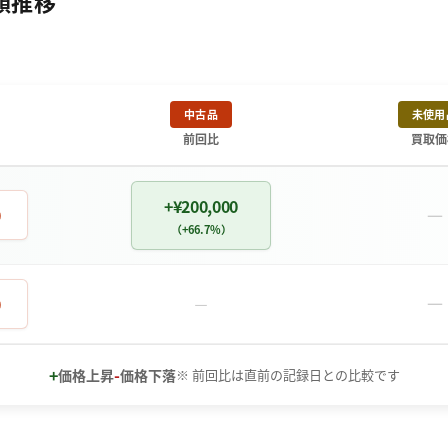
額推移
中古品
未使用
前回比
買取価
+¥200,000
－
0
（+66.7%）
－
0
－
+
-
価格上昇
価格下落
※ 前回比は直前の記録日との比較です