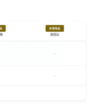
品
未使用品
格
前回比
－
－