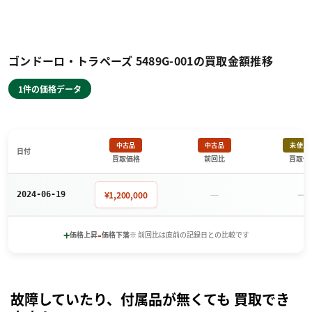
ゴンドーロ・トラペーズ 5489G-001の買取金額推移
1件の価格データ
中古品
中古品
未使用
日付
買取価格
前回比
買取価
－
－
¥1,200,000
2024-06-19
+
-
価格上昇
価格下落
※ 前回比は直前の記録日との比較です
故障していたり、付属品が無くても 買取でき