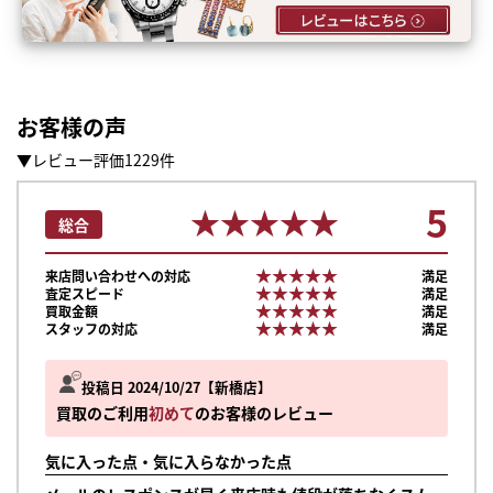
お客様の声
▼レビュー評価1229件
5
★★★★★
★★★★★
総合
★★★★★
★★★★★
来店問い合わせへの対応
満足
★★★★★
★★★★★
査定スピード
満足
★★★★★
★★★★★
買取金額
満足
★★★★★
★★★★★
スタッフの対応
満足
投稿日 2024/10/27
新橋店
買取のご利用
初めて
のお客様のレビュー
気に入った点・気に入らなかった点