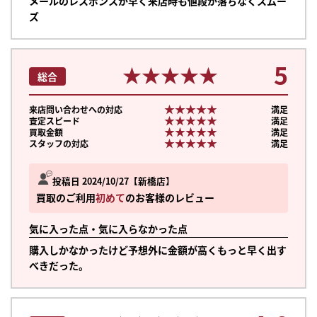
メールのレスポンスが早く来店時も値段が落ちなくスムー
ズ
5
★★★★★
★★★★★
総合
★★★★★
★★★★★
来店問い合わせへの対応
満足
★★★★★
★★★★★
査定スピード
満足
★★★★★
★★★★★
買取金額
満足
★★★★★
★★★★★
スタッフの対応
満足
投稿日 2024/10/27
新橋店
買取のご利用
初めて
のお客様のレビュー
気に入った点・気に入らなかった点
購入しかなかったけど予想外に金額が高くもっと早く出す
べきだった。