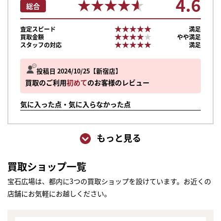
4.6
★★★★★
★★★★★
総合
★★★★★
★★★★★
査定スピード
満足
★★★★★
★★★★★
買取金額
やや満足
★★★★★
★★★★★
スタッフの対応
満足
投稿日 2024/10/25
新宿店
買取のご利用
初めて
のお客様のレビュー
気に入った点・気に入らなかった点
もっと見る
買取ショップ一覧
宝石広場は、都内に3つの買取ショップを設けています。お近くの
店舗にお気軽にお越しください。