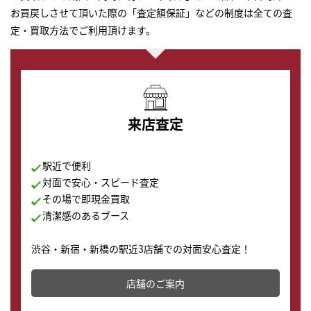
お買戻しさせて頂いた際の「査定額保証」などの制度は全ての査
定・買取方法でご利用頂けます。
来店査定
駅近で便利
対面で安心・スピード査定
その場で即現金買取
清潔感のあるブース
渋谷・新宿・新橋の駅近3店舗での対面安心査定！
その場で現金買取致します。渋谷本店では、時計販売の
店舗を併設しており、下取りに出してお得に新しい時計
店舗のご案内
の購入もできます♪