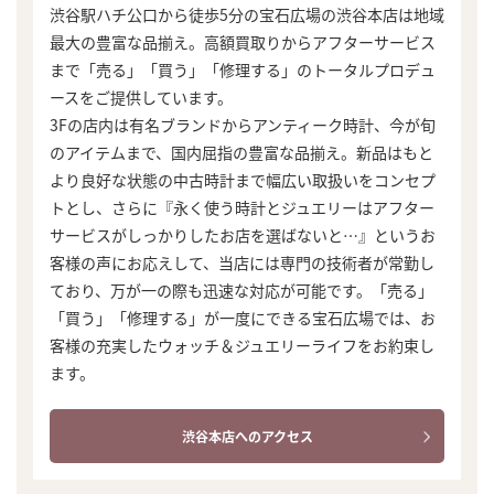
渋谷駅ハチ公口から徒歩5分の宝石広場の渋谷本店は地域
最大の豊富な品揃え。高額買取りからアフターサービス
まで「売る」「買う」「修理する」のトータルプロデュ
ースをご提供しています。
3Fの店内は有名ブランドからアンティーク時計、今が旬
のアイテムまで、国内屈指の豊富な品揃え。新品はもと
より良好な状態の中古時計まで幅広い取扱いをコンセプ
トとし、さらに『永く使う時計とジュエリーはアフター
サービスがしっかりしたお店を選ばないと…』というお
客様の声にお応えして、当店には専門の技術者が常勤し
ており、万が一の際も迅速な対応が可能です。「売る」
「買う」「修理する」が一度にできる宝石広場では、お
客様の充実したウォッチ＆ジュエリーライフをお約束し
ます。
渋谷本店へのアクセス
まずは
かんたん30秒でお試し査定