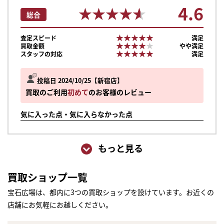
4.6
★★★★★
★★★★★
総合
★★★★★
★★★★★
査定スピード
満足
★★★★★
★★★★★
買取金額
やや満足
★★★★★
★★★★★
スタッフの対応
満足
投稿日 2024/10/25
新宿店
買取のご利用
初めて
のお客様のレビュー
気に入った点・気に入らなかった点
もっと見る
買取ショップ一覧
宝石広場は、都内に3つの買取ショップを設けています。お近くの
店舗にお気軽にお越しください。