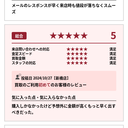
メールのレスポンスが早く来店時も値段が落ちなくスムー
ズ
5
★★★★★
★★★★★
総合
★★★★★
★★★★★
来店問い合わせへの対応
満足
★★★★★
★★★★★
査定スピード
満足
★★★★★
★★★★★
買取金額
満足
★★★★★
★★★★★
スタッフの対応
満足
投稿日 2024/10/27
新橋店
買取のご利用
初めて
のお客様のレビュー
気に入った点・気に入らなかった点
購入しかなかったけど予想外に金額が高くもっと早く出す
べきだった。