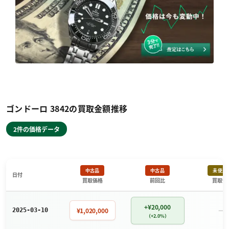
ゴンドーロ 3842の買取金額推移
2件の価格データ
中古品
中古品
未使用
日付
買取価格
前回比
買取価
+¥20,000
－
¥1,020,000
2025-03-10
（+2.0%）