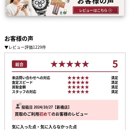
お客様の声
▼レビュー評価1229件
5
★★★★★
★★★★★
総合
★★★★★
★★★★★
来店問い合わせへの対応
満足
★★★★★
★★★★★
査定スピード
満足
★★★★★
★★★★★
買取金額
満足
★★★★★
★★★★★
スタッフの対応
満足
投稿日 2024/10/27
新橋店
買取のご利用
初めて
のお客様のレビュー
気に入った点・気に入らなかった点