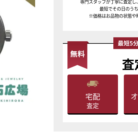
専門スタッフが丁寧に査定し
最短でその日のう
※価格はお品物の状態や
査
オ
宅配
査定