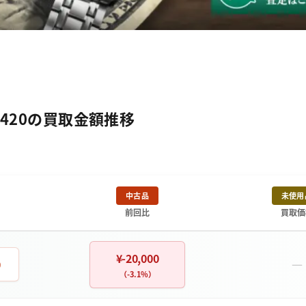
8420の買取金額推移
中古品
未使用
前回比
買取価
¥-20,000
－
0
（-3.1%）