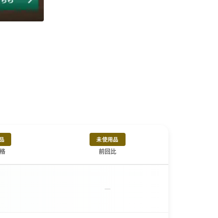
品
未使用品
格
前回比
－