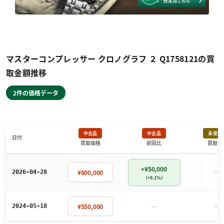
マスターコンプレッサー クロノグラフ ２ Q1758121の買
取金額推移
2件の価格データ
中古品
中古品
未使用
日付
買取価格
前回比
買取価
+¥50,000
－
¥600,000
2026-04-28
（+9.1%）
－
－
¥550,000
2024-05-18