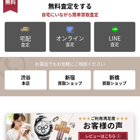
無料査定
をする
オンライン
LINE
宅配
査定
査定
査定
お電話でもお気軽にご相談ください
渋谷
新宿
新橋
本店
買取ショップ
買取ショップ