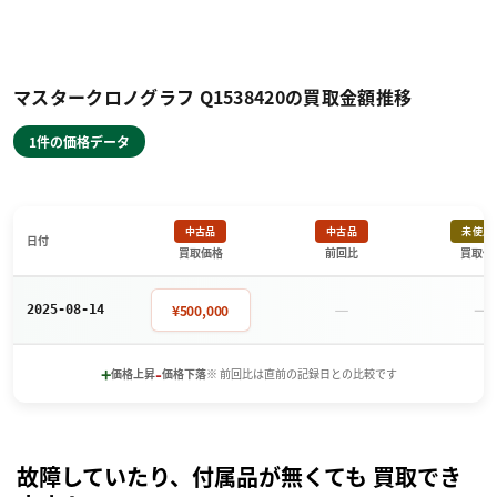
マスタークロノグラフ Q1538420の買取金額推移
1件の価格データ
中古品
中古品
未使用
日付
買取価格
前回比
買取価
－
－
¥500,000
2025-08-14
+
-
価格上昇
価格下落
※ 前回比は直前の記録日との比較です
故障していたり、付属品が無くても 買取でき