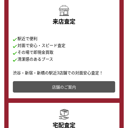
来店査定
駅近で便利
対面で安心・スピード査定
その場で即現金買取
清潔感のあるブース
渋谷・新宿・新橋の駅近3店舗での対面安心査定！
その場で現金買取致します。渋谷本店では、時計販売の
店舗を併設しており、下取りに出してお得に新しい時計
店舗のご案内
の購入もできます♪
宅配査定