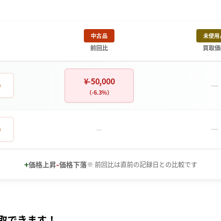
中古品
未使用
前回比
買取価
¥-50,000
－
0
（-6.3%）
－
0
－
+
-
価格上昇
価格下落
※ 前回比は直前の記録日との比較です
取できます！