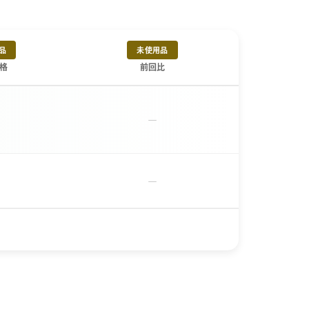
品
未使用品
格
前回比
－
－