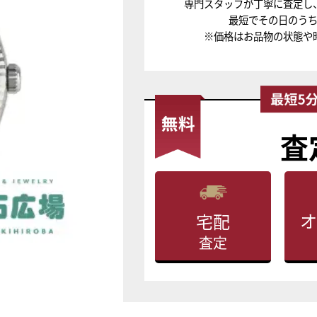
専門スタッフが丁寧に査定し
最短でその日のう
※価格はお品物の状態や
査
オ
宅配
査定