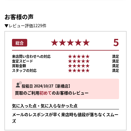
お客様の声
▼レビュー評価1229件
5
★★★★★
★★★★★
総合
★★★★★
★★★★★
来店問い合わせへの対応
満足
★★★★★
★★★★★
査定スピード
満足
★★★★★
★★★★★
買取金額
満足
★★★★★
★★★★★
スタッフの対応
満足
投稿日 2024/10/27
新橋店
買取のご利用
初めて
のお客様のレビュー
気に入った点・気に入らなかった点
メールのレスポンスが早く来店時も値段が落ちなくスムー
まずは
ズ
かんたん30秒でお試し査定