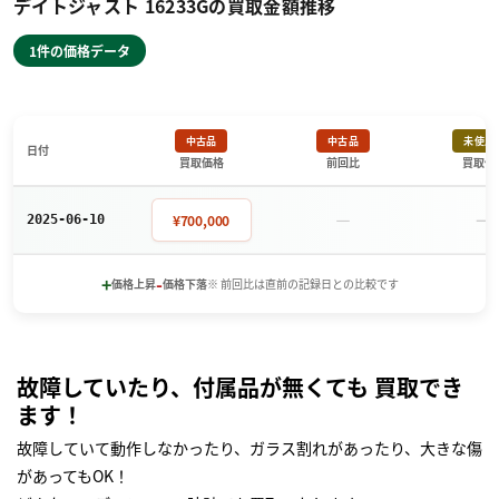
デイトジャスト 16233Gの買取金額推移
1件の価格データ
中古品
中古品
未使用
日付
買取価格
前回比
買取価
－
－
¥700,000
2025-06-10
+
-
価格上昇
価格下落
※ 前回比は直前の記録日との比較です
故障していたり、付属品が無くても 買取でき
ます！
故障していて動作しなかったり、ガラス割れがあったり、大きな傷
があってもOK！