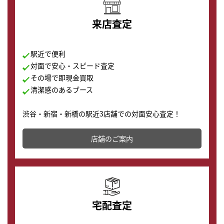
来店査定
駅近で便利
対面で安心・スピード査定
その場で即現金買取
清潔感のあるブース
渋谷・新宿・新橋の駅近3店舗での対面安心査定！
その場で現金買取致します。渋谷本店では、時計販売の
店舗を併設しており、下取りに出してお得に新しい時計
店舗のご案内
の購入もできます♪
宅配査定