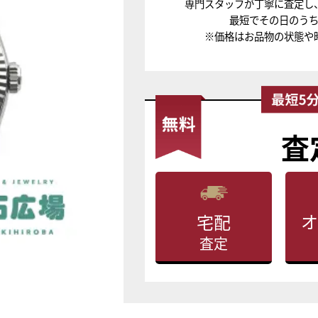
専門スタッフが丁寧に査定し
最短でその日のう
※価格はお品物の状態や
査
オ
宅配
査定