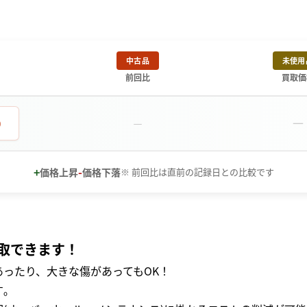
中古品
未使用
前回比
買取価
－
0
－
+
-
価格上昇
価格下落
※ 前回比は直前の記録日との比較です
取できます！
ったり、大きな傷があってもOK！
｡