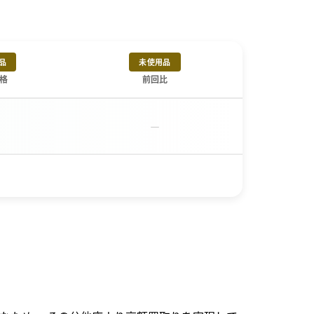
品
未使用品
格
前回比
－