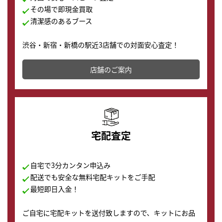
その場で即現金買取
清潔感のあるブース
渋谷・新宿・新橋の駅近3店舗での対面安心査定！
その場で現金買取致します。渋谷本店では、時計販売の
店舗を併設しており、下取りに出してお得に新しい時計
店舗のご案内
の購入もできます♪
宅配査定
自宅で3分カンタン申込み
配送でも安全な無料宅配キットをご手配
最短即日入金！
ご自宅に宅配キットを送付致しますので、キットにお品