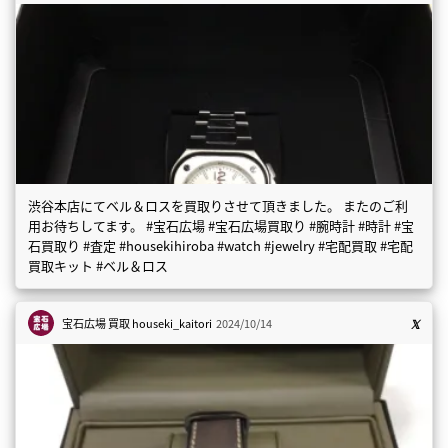
渋谷本店にてベル＆ロスを買取りさせて頂きました。 またのご利
用お待ちしてます。 #宝石広場 #宝石広場買取り #腕時計 #時計 #宝
石買取り #査定 #housekihiroba #watch #jewelry #宅配買取 #宅配
買取キット #ベル＆ロス
宝石広場 買取
houseki_kaitori
2024/10/14