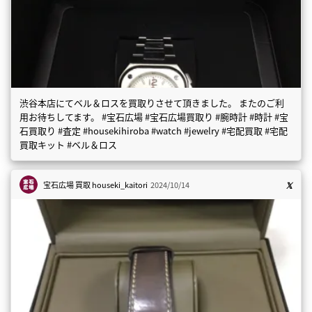
渋谷本店にてベル＆ロスを買取りさせて頂きました。 またのご利
用お待ちしてます。 #宝石広場 #宝石広場買取り #腕時計 #時計 #宝
石買取り #査定 #housekihiroba #watch #jewelry #宅配買取 #宅配
買取キット #ベル＆ロス
宝石広場 買取
houseki_kaitori
2024/10/14