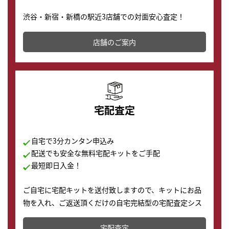
渋谷・新宿・新橋の駅近3店舗での対面安心査定！
その場で現金買取致します。渋谷本店では、時計販売の
店舗を併設しており、下取りに出してお得に新しい時計
店舗のご案内
の購入もできます♪
宅配査定
自宅で3分カンタン申込み
配送でも安全な無料宅配キットをご手配
最短即日入金！
ご自宅に宅配キットを送付致しますので、キットにお品
物を入れ、ご返送頂くだけの自宅完結型の宅配査定シス
テムです。
宅配査定
配送でも簡単&安全に査定・買取に出すことが可能で