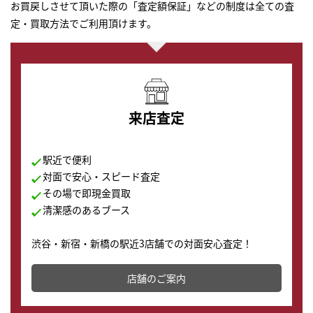
お買戻しさせて頂いた際の「査定額保証」などの制度は全ての査
定・買取方法でご利用頂けます。
来店査定
駅近で便利
対面で安心・スピード査定
その場で即現金買取
清潔感のあるブース
渋谷・新宿・新橋の駅近3店舗での対面安心査定！
その場で現金買取致します。渋谷本店では、時計販売の
店舗を併設しており、下取りに出してお得に新しい時計
店舗のご案内
の購入もできます♪