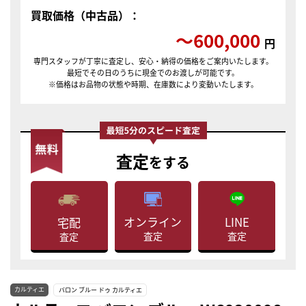
買取価格（中古品）：
〜600,000
円
専門スタッフが丁寧に査定し、安心・納得の価格をご案内いたします。
最短でその日のうちに現金でのお渡しが可能です。
※価格はお品物の状態や時期、在庫数により変動いたします。
査定
をする
LINE
オンライン
宅配
査定
査定
査定
カルティエ
バロン ブルー ドゥ カルティエ