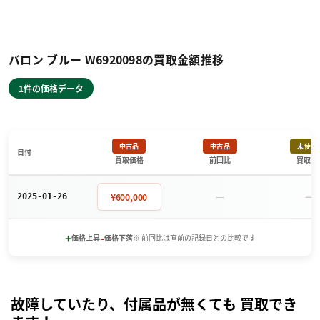
バロン ブルー W6920098の買取金額推移
1件の価格データ
中古品
中古品
未使用
日付
買取価格
前回比
買取価
－
－
¥600,000
2025-01-26
+
-
価格上昇
価格下落
※ 前回比は直前の記録日との比較です
故障していたり、付属品が無くても 買取でき