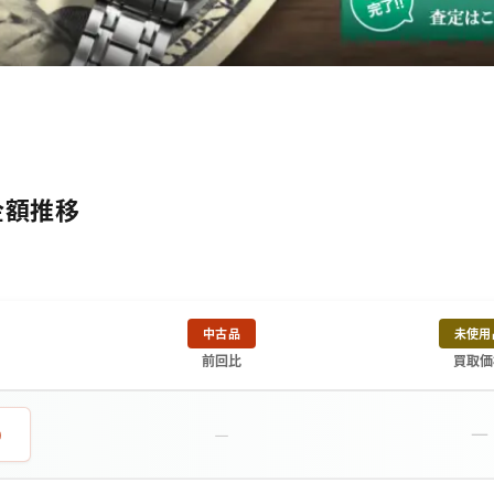
金額推移
中古品
未使用
前回比
買取価
－
0
－