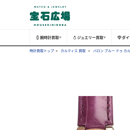
腕時計買取
ジュエリー買取
ダイ
▼
▼
時計買取トップ
カルティエ 買取
バロン ブルー ドゥ カ