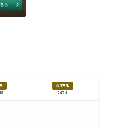
品
未使用品
格
前回比
－