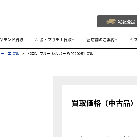
宅配査定
ヤモンド買取
金・プラチナ買取
店舗のご案内
▼
▼
ルティエ 買取
バロン ブルー シルバー WE900251 買取
買取価格（中古品