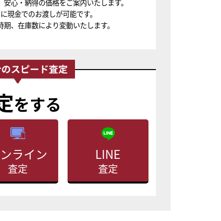
、安心・納得の価格をご案内いたします。
ちに現金でのお渡しが可能です。
時期、在庫数により変動いたします。
定
をする
ンライン
LINE
査定
査定