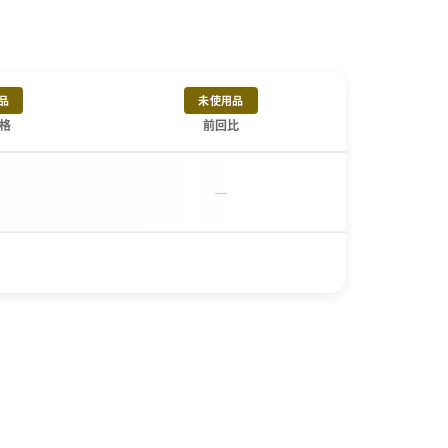
品
未使用品
格
前回比
－