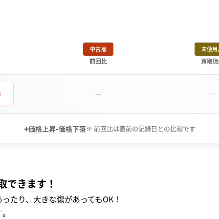
中古品
未使用
前回比
買取価
－
0
－
+
-
価格上昇
価格下落
※ 前回比は直前の記録日との比較です
取できます！
ったり、大きな傷があってもOK！
｡