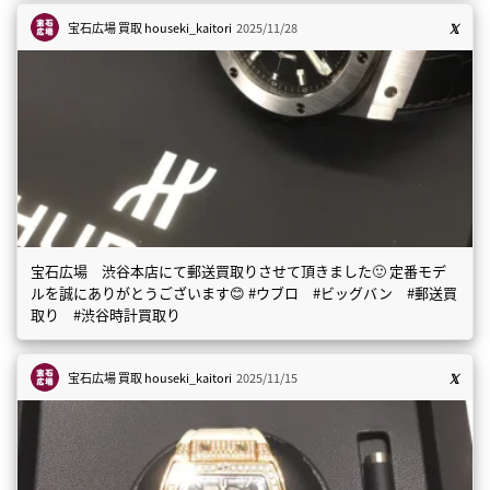
宝石広場 買取
houseki_kaitori
2025/11/28
宝石広場 渋谷本店にて郵送買取りさせて頂きました🙂 定番モデ
ルを誠にありがとうございます😊 #ウブロ #ビッグバン #郵送買
取り #渋谷時計買取り
宝石広場 買取
houseki_kaitori
2025/11/15