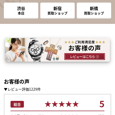
渋谷
新宿
新橋
本店
買取ショップ
買取ショップ
お客様の声
▼レビュー評価1229件
5
★★★★★
★★★★★
総合