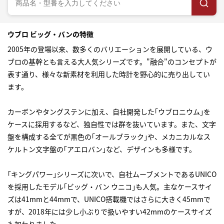
ウブロ ビッグ・バンの特徴
2005年の登場以来、数多くのバリエーションを展開している、ウ
ブロの基幹とも言える大人気シリーズです。"融合"のコンセプトが
表す通り、様々な新素材を利用した時計を野心的に売り出してい
ます。
カーボンやタングステンに加え、自社開発した｢ウブロニウム｣を
ケースに採用するなど、独自性では群を抜いています。また、文字
盤を構成する全てが黒色の｢オールブラック｣や、メカニカルなス
ケルトン文字盤の｢アエロバン｣など、デザインも多様です。
｢キングパワー｣シリーズに次いで、自社ムーブメントであるUNICO
を採用したモデル｢ビッグ・バン ウニコ｣も人気。主なケースサイ
ズは41mmと44mmで、UNICO搭載機ではさらに大きく45mmで
すが、2018年には少し小ぶりで扱いやすい42mmのケースサイズ