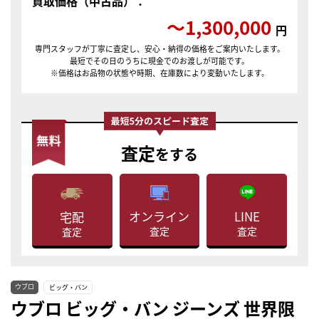
買取価格（中古品）：
〜1,300,000
円
専門スタッフが丁寧に査定し、安心・納得の価格をご案内いたします。
最短でその日のうちに現金でのお渡しが可能です。
※価格はお品物の状態や時期、在庫数により変動いたします。
査定
をする
LINE
オンライン
宅配
査定
査定
査定
ウブロ
ビッグ・バン
ウブロ ビッグ・バン ジーンズ 世界限