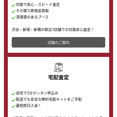
対面で安心・スピード査定
その場で即現金買取
清潔感のあるブース
渋谷・新宿・新橋の駅近3店舗での対面安心査定！
その場で現金買取致します。渋谷本店では、時計販売の
店舗を併設しており、下取りに出してお得に新しい時計
店舗のご案内
の購入もできます♪
宅配査定
自宅で3分カンタン申込み
配送でも安全な無料宅配キットをご手配
最短即日入金！