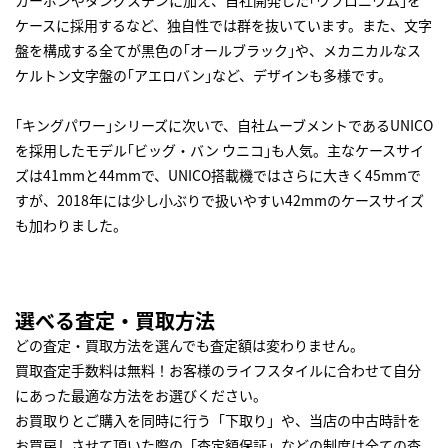
カーボンやタングステンに加え、自社開発した｢ウブロニウム｣を
ケースに採用するなど、独自性では群を抜いています。また、文字
盤を構成する全てが黒色の｢オールブラック｣や、メカニカルなス
ケルトン文字盤の｢アエロバン｣など、デザインも多様です。
｢キングパワー｣シリーズに次いで、自社ムーブメントであるUNICO
を採用したモデル｢ビッグ・バン ウニコ｣も人気。主なケースサイ
ズは41mmと44mmで、UNICO搭載機ではさらに大きく45mmで
すが、2018年には少し小ぶりで扱いやすい42mmのケースサイズ
も加わりました。
選べる査定・買取方法
どの査定・買取方法を選んでも査定額は変わりません。
買取査定手数料は無料！お客様のライフスタイルに合わせて自分
にあった最適な方法をお選びください。
お買取りとご購入を同時に行う「下取り」や、当店の中古時計を
お買戻しさせて頂いた際の「査定額保証」などの制度は全ての査