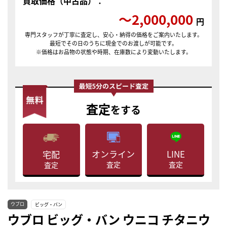
買取価格（中古品）：
〜2,000,000
円
専門スタッフが丁寧に査定し、安心・納得の価格をご案内いたします。
最短でその日のうちに現金でのお渡しが可能です。
※価格はお品物の状態や時期、在庫数により変動いたします。
査定
をする
LINE
オンライン
宅配
査定
査定
査定
ウブロ
ビッグ・バン
ウブロ ビッグ・バン ウニコ チタニウ