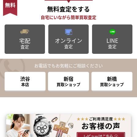
無料査定
をする
オンライン
LINE
宅配
査定
査定
査定
お電話でもお気軽にご相談ください
渋谷
新宿
新橋
本店
買取ショップ
買取ショップ