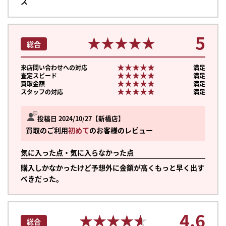
ズ
5
★★★★★
★★★★★
総合
★★★★★
★★★★★
来店問い合わせへの対応
満足
★★★★★
★★★★★
査定スピード
満足
★★★★★
★★★★★
買取金額
満足
★★★★★
★★★★★
スタッフの対応
満足
投稿日 2024/10/27
新橋店
買取のご利用
初めて
のお客様のレビュー
気に入った点・気に入らなかった点
購入しかなかったけど予想外に金額が高くもっと早く出す
べきだった。
まずは
かんたん30秒でお試し査定
4.6
★★★★★
★★★★★
総合