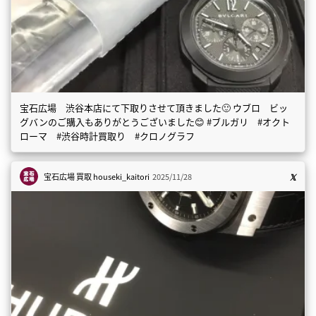
宝石広場 渋谷本店にて下取りさせて頂きました🙂 ウブロ ビッ
グバンのご購入もありがとうございました😊 #ブルガリ #オクト
ローマ #渋谷時計買取り #クロノグラフ
宝石広場 買取
houseki_kaitori
2025/11/28