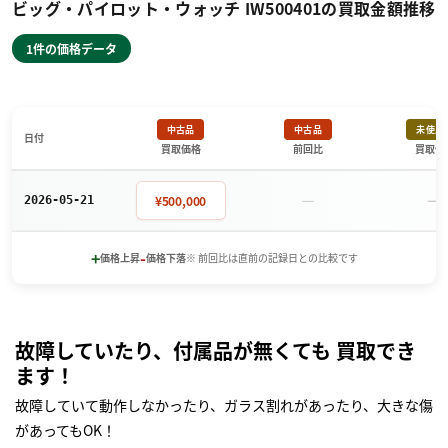
ビッグ・パイロット・ウォッチ IW500401の買取金額推移
1件の価格データ
中古品
中古品
未使用
日付
買取価格
前回比
買取価
－
－
¥500,000
2026-05-21
+
-
価格上昇
価格下落
※ 前回比は直前の記録日との比較です
故障していたり、付属品が無くても 買取でき
ます！
故障していて動作しなかったり、ガラス割れがあったり、大きな傷
があってもOK！