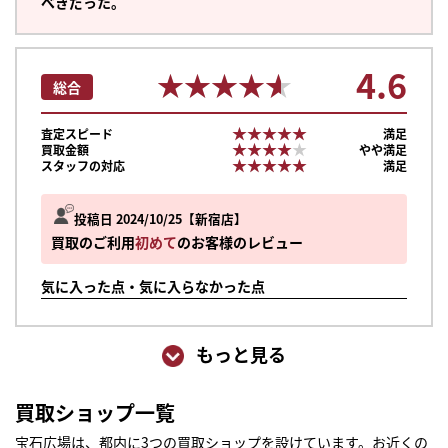
べきだった。
4.6
★★★★★
★★★★★
総合
★★★★★
★★★★★
査定スピード
満足
★★★★★
★★★★★
買取金額
やや満足
★★★★★
★★★★★
スタッフの対応
満足
投稿日 2024/10/25
新宿店
買取のご利用
初めて
のお客様のレビュー
気に入った点・気に入らなかった点
もっと見る
まずは
買取ショップ一覧
かんたん30秒でお試し査定
宝石広場は、都内に3つの買取ショップを設けています。お近くの