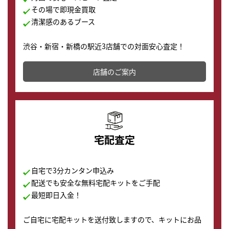
その場で即現金買取
清潔感のあるブース
渋谷・新宿・新橋の駅近3店舗での対面安心査定！
その場で現金買取致します。渋谷本店では、時計販売の
店舗を併設しており、下取りに出してお得に新しい時計
店舗のご案内
の購入もできます♪
宅配査定
自宅で3分カンタン申込み
配送でも安全な無料宅配キットをご手配
最短即日入金！
ご自宅に宅配キットを送付致しますので、キットにお品