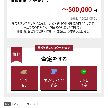
買取価格（中古品）：
〜500,000
円
更新日：2026-05-21
専門スタッフが丁寧に査定し、安心・納得の価格をご案内いたします。
最短でその日のうちに現金でのお渡しが可能です。
※価格はお品物の状態や時期、在庫数により変動いたします。
査定
をする
LINE
オンライン
宅配
査定
査定
査定
IWC
パイロット・ウォッチ