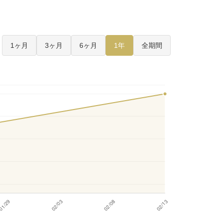
1ヶ月
3ヶ月
6ヶ月
1年
全期間