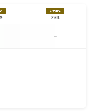
品
未使用品
格
前回比
－
－
－