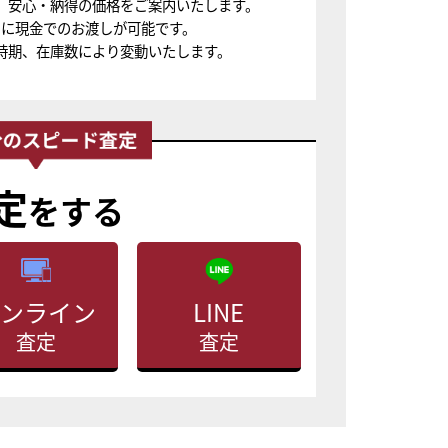
、安心・納得の価格をご案内いたします。
ちに現金でのお渡しが可能です。
時期、在庫数により変動いたします。
定
をする
ンライン
LINE
査定
査定