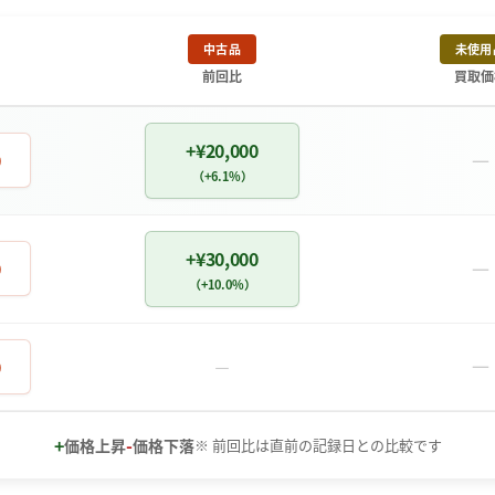
中古品
未使用
前回比
買取価
+¥20,000
－
0
（+6.1%）
+¥30,000
－
0
（+10.0%）
－
0
－
+
-
価格上昇
価格下落
※ 前回比は直前の記録日との比較です