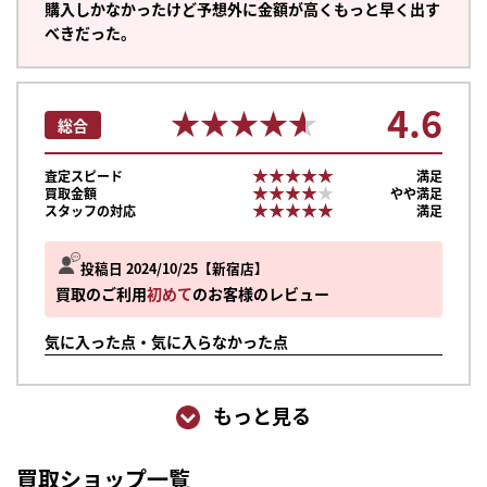
購入しかなかったけど予想外に金額が高くもっと早く出す
べきだった。
4.6
★★★★★
★★★★★
総合
★★★★★
★★★★★
査定スピード
満足
★★★★★
★★★★★
買取金額
やや満足
★★★★★
★★★★★
スタッフの対応
満足
投稿日 2024/10/25
新宿店
買取のご利用
初めて
のお客様のレビュー
気に入った点・気に入らなかった点
もっと見る
まずは
かんたん30秒でお試し査定
買取ショップ一覧