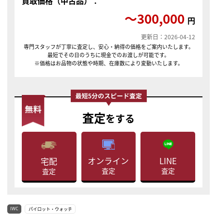
買取価格（中古品）：
〜300,000
円
更新日：2026-04-12
専門スタッフが丁寧に査定し、安心・納得の価格をご案内いたします。
最短でその日のうちに現金でのお渡しが可能です。
※価格はお品物の状態や時期、在庫数により変動いたします。
査定
をする
LINE
オンライン
宅配
査定
査定
査定
IWC
パイロット・ウォッチ