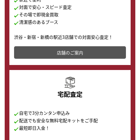
対面で安心・スピード査定
その場で即現金買取
清潔感のあるブース
渋谷・新宿・新橋の駅近3店舗での対面安心査定！
その場で現金買取致します。渋谷本店では、時計販売の
店舗を併設しており、下取りに出してお得に新しい時計
店舗のご案内
の購入もできます♪
宅配査定
自宅で3分カンタン申込み
配送でも安全な無料宅配キットをご手配
最短即日入金！