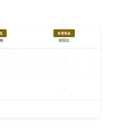
品
未使用品
格
前回比
－
－