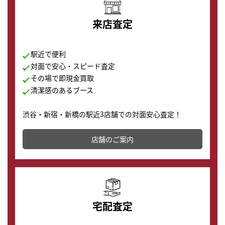
来店査定
駅近で便利
対面で安心・スピード査定
その場で即現金買取
清潔感のあるブース
渋谷・新宿・新橋の駅近3店舗での対面安心査定！
その場で現金買取致します。渋谷本店では、時計販売の
店舗を併設しており、下取りに出してお得に新しい時計
店舗のご案内
の購入もできます♪
宅配査定