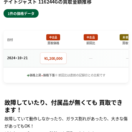
デイトジャスト 116244Gの買取金額推移
1件の価格データ
中古品
中古品
未使用
日付
買取価格
前回比
買取価
－
－
¥1,200,000
2024-10-21
+
-
価格上昇
価格下落
※ 前回比は直前の記録日との比較です
故障していたり、付属品が無くても 買取でき
ます！
故障していて動作しなかったり、ガラス割れがあったり、大きな傷
があってもOK！