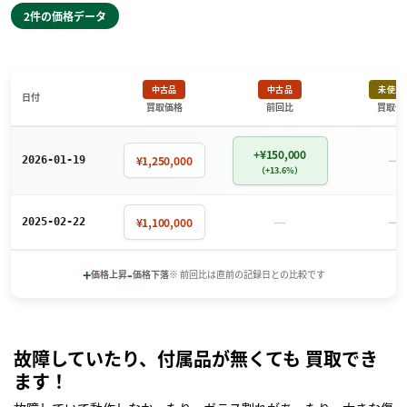
2件の価格データ
中古品
中古品
未使用
日付
買取価格
前回比
買取価
+¥150,000
－
¥1,250,000
2026-01-19
（+13.6%）
－
－
¥1,100,000
2025-02-22
+
-
価格上昇
価格下落
※ 前回比は直前の記録日との比較です
故障していたり、付属品が無くても 買取でき
ます！