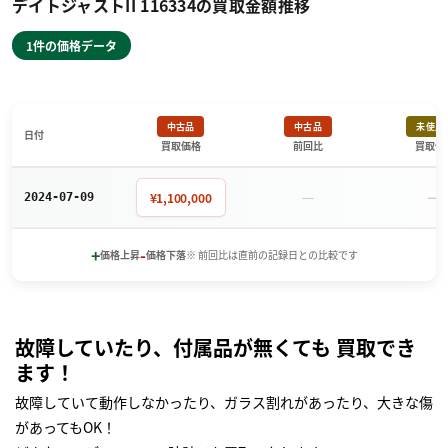
デイトジャストII 116334の買取金額推移
1件の価格データ
中古品
中古品
未使用
日付
買取価格
前回比
買取価
－
－
¥1,100,000
2024-07-09
+
-
価格上昇
価格下落
※ 前回比は直前の記録日との比較です
故障していたり、付属品が無くても 買取でき
ます！
故障していて動作しなかったり、ガラス割れがあったり、大きな傷
があってもOK！