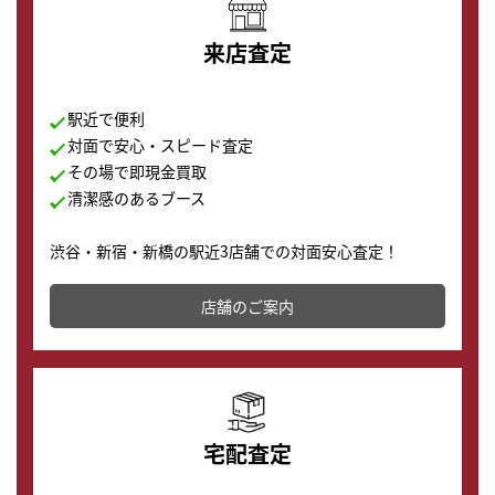
来店査定
駅近で便利
対面で安心・スピード査定
その場で即現金買取
清潔感のあるブース
渋谷・新宿・新橋の駅近3店舗での対面安心査定！
その場で現金買取致します。渋谷本店では、時計販売の
店舗を併設しており、下取りに出してお得に新しい時計
店舗のご案内
の購入もできます♪
宅配査定