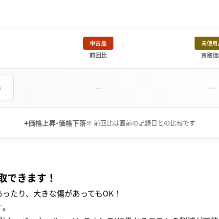
中古品
未使用
前回比
買取価
－
0
－
+
-
価格上昇
価格下落
※ 前回比は直前の記録日との比較です
取できます！
ったり、大きな傷があってもOK！
｡