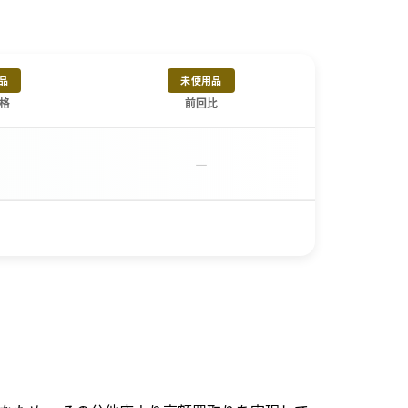
品
未使用品
格
前回比
－