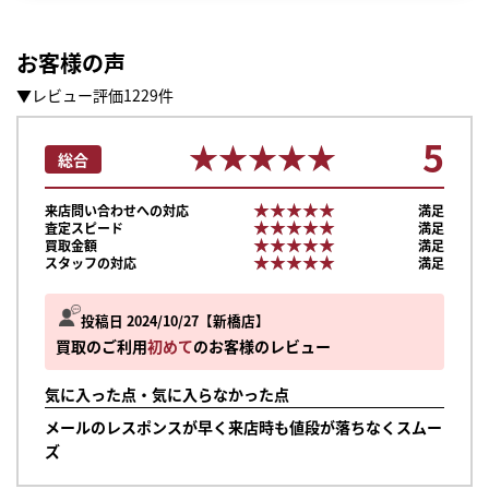
お客様の声
▼レビュー評価1229件
5
★★★★★
★★★★★
総合
★★★★★
★★★★★
来店問い合わせへの対応
満足
★★★★★
★★★★★
査定スピード
満足
★★★★★
★★★★★
買取金額
満足
★★★★★
★★★★★
スタッフの対応
満足
投稿日 2024/10/27
新橋店
買取のご利用
初めて
のお客様のレビュー
気に入った点・気に入らなかった点
メールのレスポンスが早く来店時も値段が落ちなくスムー
まずは
ズ
かんたん30秒でお試し査定