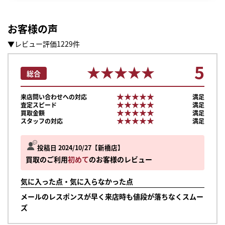
お客様の声
▼レビュー評価1229件
5
★★★★★
★★★★★
総合
★★★★★
★★★★★
来店問い合わせへの対応
満足
★★★★★
★★★★★
査定スピード
満足
★★★★★
★★★★★
買取金額
満足
★★★★★
★★★★★
スタッフの対応
満足
投稿日 2024/10/27
新橋店
買取のご利用
初めて
のお客様のレビュー
気に入った点・気に入らなかった点
メールのレスポンスが早く来店時も値段が落ちなくスムー
まずは
ズ
かんたん30秒でお試し査定