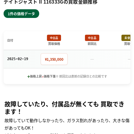
デイトジャスト II 116333Gの買取金額推移
1件の価格データ
中古品
中古品
未使用
日付
買取価格
前回比
買取価
－
－
¥1,350,000
2025-02-19
+
-
価格上昇
価格下落
※ 前回比は直前の記録日との比較です
故障していたり、付属品が無くても 買取でき
ます！
故障していて動作しなかったり、ガラス割れがあったり、大きな傷
があってもOK！