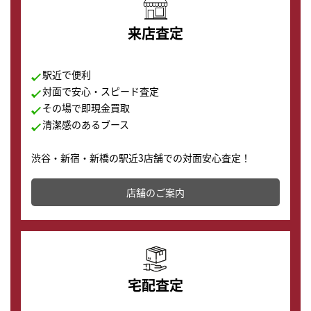
来店査定
駅近で便利
対面で安心・スピード査定
その場で即現金買取
清潔感のあるブース
渋谷・新宿・新橋の駅近3店舗での対面安心査定！
その場で現金買取致します。渋谷本店では、時計販売の
店舗を併設しており、下取りに出してお得に新しい時計
店舗のご案内
の購入もできます♪
宅配査定