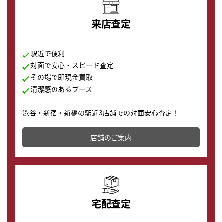
来店査定
駅近で便利
対面で安心・スピード査定
その場で即現金買取
清潔感のあるブース
渋谷・新宿・新橋の駅近3店舗での対面安心査定！
その場で現金買取致します。渋谷本店では、時計販売の
店舗を併設しており、下取りに出してお得に新しい時計
店舗のご案内
の購入もできます♪
宅配査定