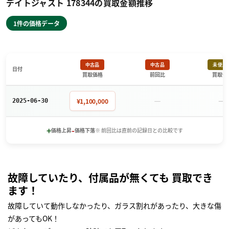
デイトジャスト 178344の買取金額推移
1件の価格データ
中古品
中古品
未使用
日付
買取価格
前回比
買取価
－
－
¥1,100,000
2025-06-30
+
-
価格上昇
価格下落
※ 前回比は直前の記録日との比較です
故障していたり、付属品が無くても 買取でき
ます！
故障していて動作しなかったり、ガラス割れがあったり、大きな傷
があってもOK！