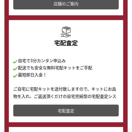
店舗を併設しており、下取りに出してお得に新しい時計
店舗のご案内
の購入もできます♪
宅配査定
自宅で3分カンタン申込み
配送でも安全な無料宅配キットをご手配
最短即日入金！
ご自宅に宅配キットを送付致しますので、キットにお品
物を入れ、ご返送頂くだけの自宅完結型の宅配査定シス
テムです。
宅配査定
配送でも簡単&安全に査定・買取に出すことが可能で
す。