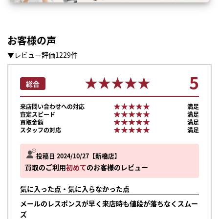
お客様の声
▼レビュー評価1229件
5
★★★★★
★★★★★
総合
★★★★★
★★★★★
来店問い合わせへの対応
満足
★★★★★
★★★★★
査定スピード
満足
★★★★★
★★★★★
買取金額
満足
★★★★★
★★★★★
スタッフの対応
満足
投稿日 2024/10/27
新橋店
買取のご利用
初めて
のお客様のレビュー
気に入った点・気に入らなかった点
まずは
メールのレスポンスが早く来店時も値段が落ちなくスムー
かんたん30秒でお試し査定
ズ