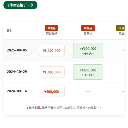
3件の価格データ
中古品
中古品
未使用
日付
買取価格
前回比
買取価
+¥100,000
－
¥1,100,000
2025-09-05
（+10.0%）
+¥100,000
－
¥1,000,000
2024-10-29
（+11.1%）
－
－
¥900,000
2024-09-16
+
-
価格上昇
価格下落
※ 前回比は直前の記録日との比較です