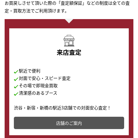
お買戻しさせて頂いた際の「査定額保証」などの制度は全ての査
定・買取方法でご利用頂けます。
来店査定
駅近で便利
対面で安心・スピード査定
その場で即現金買取
清潔感のあるブース
渋谷・新宿・新橋の駅近3店舗での対面安心査定！
その場で現金買取致します。渋谷本店では、時計販売の
店舗を併設しており、下取りに出してお得に新しい時計
店舗のご案内
の購入もできます♪