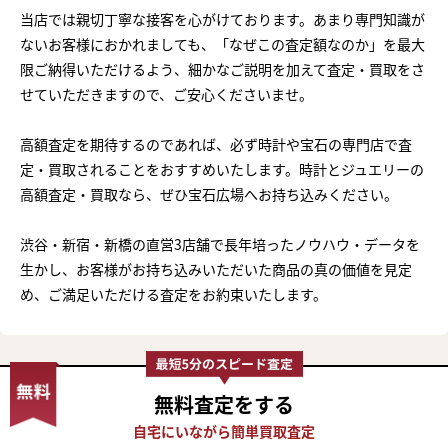
当店では親切丁寧な接客を心がけております。あまり専門知識が
ないお客様におかれましても、「なぜこの査定額なのか」を最大
限ご納得いただけるよう、細かなご説明を加えて査定・買取をさ
せていただきますので、ご安心くださいませ。
高額査定を期待するのであれば、必ず時計や宝石の専門店で査
定・買取されることをおすすめいたします。時計とジュエリーの
高額査定・買取なら、ぜひ宝石広場へお持ち込みください。
渋谷・新宿・新橋の直営3店舗で長年培ったノウハウ・データを
生かし、お客様がお持ち込みいただいた商品の真の価値を見定
め、ご満足いただける査定をお約束いたします。
まずは
無料査定
をする
かんたん30秒でお試し査定