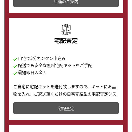
店舗を併設しており、下取りに出してお得に新しい時計
店舗のご案内
の購入もできます♪
宅配査定
自宅で3分カンタン申込み
配送でも安全な無料宅配キットをご手配
最短即日入金！
ご自宅に宅配キットを送付致しますので、キットにお品
物を入れ、ご返送頂くだけの自宅完結型の宅配査定シス
テムです。
宅配査定
配送でも簡単&安全に査定・買取に出すことが可能で
す。