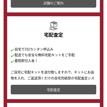
店舗を併設しており、下取りに出してお得に新しい時計
店舗のご案内
の購入もできます♪
宅配査定
自宅で3分カンタン申込み
配送でも安全な無料宅配キットをご手配
最短即日入金！
ご自宅に宅配キットを送付致しますので、キットにお品
物を入れ、ご返送頂くだけの自宅完結型の宅配査定シス
テムです。
宅配査定
配送でも簡単&安全に査定・買取に出すことが可能で
す。