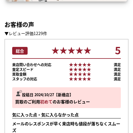
お客様の声
▼レビュー評価1229件
5
★★★★★
★★★★★
総合
★★★★★
★★★★★
来店問い合わせへの対応
満足
★★★★★
★★★★★
査定スピード
満足
★★★★★
★★★★★
買取金額
満足
★★★★★
★★★★★
スタッフの対応
満足
投稿日 2024/10/27
新橋店
買取のご利用
初めて
のお客様のレビュー
気に入った点・気に入らなかった点
まずは
メールのレスポンスが早く来店時も値段が落ちなくスムー
かんたん30秒でお試し査定
ズ