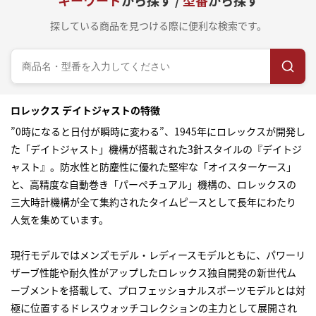
キーワード
から探す /
型番
から探す
探している商品を見つける際に便利な検索です。
ロレックス デイトジャストの特徴
”0時になると日付が瞬時に変わる”、1945年にロレックスが開発し
た「デイトジャスト」機構が搭載された3針スタイルの『デイトジ
ャスト』。防水性と防塵性に優れた堅牢な「オイスターケース」
と、高精度な自動巻き「パーペチュアル」機構の、ロレックスの
三大時計機構が全て集約されたタイムピースとして長年にわたり
人気を集めています。
現行モデルではメンズモデル・レディースモデルともに、パワーリ
ザーブ性能や耐久性がアップしたロレックス独自開発の新世代ム
ーブメントを搭載して、プロフェッショナルスポーツモデルとは対
極に位置するドレスウォッチコレクションの主力として展開され