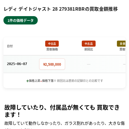
レディ デイトジャスト 28 279381RBRの買取金額推移
1件の価格データ
中古品
中古品
未使用
日付
買取価格
前回比
買取価
－
－
¥2,500,000
2025-06-07
+
-
価格上昇
価格下落
※ 前回比は直前の記録日との比較です
故障していたり、付属品が無くても 買取でき
ます！
故障していて動作しなかったり、ガラス割れがあったり、大きな傷