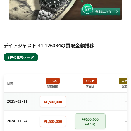
デイトジャスト 41 126334の買取金額推移
3件の価格データ
中古品
中古品
未使用
日付
買取価格
前回比
買取価
－
－
¥1,500,000
2025-02-11
+¥100,000
－
¥1,500,000
2024-11-24
（+7.1%）