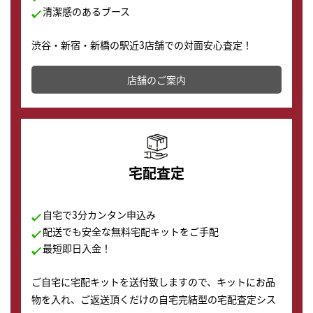
清潔感のあるブース
渋谷・新宿・新橋の駅近3店舗での対面安心査定！
その場で現金買取致します。渋谷本店では、時計販売の
店舗を併設しており、下取りに出してお得に新しい時計
店舗のご案内
の購入もできます♪
宅配査定
自宅で3分カンタン申込み
配送でも安全な無料宅配キットをご手配
最短即日入金！
ご自宅に宅配キットを送付致しますので、キットにお品
物を入れ、ご返送頂くだけの自宅完結型の宅配査定シス