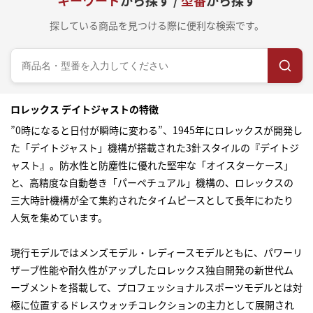
キーワード
から探す /
型番
から探す
探している商品を見つける際に便利な検索です。
ロレックス デイトジャストの特徴
”0時になると日付が瞬時に変わる”、1945年にロレックスが開発し
た「デイトジャスト」機構が搭載された3針スタイルの『デイトジ
ャスト』。防水性と防塵性に優れた堅牢な「オイスターケース」
と、高精度な自動巻き「パーペチュアル」機構の、ロレックスの
三大時計機構が全て集約されたタイムピースとして長年にわたり
人気を集めています。
現行モデルではメンズモデル・レディースモデルともに、パワーリ
ザーブ性能や耐久性がアップしたロレックス独自開発の新世代ム
ーブメントを搭載して、プロフェッショナルスポーツモデルとは対
極に位置するドレスウォッチコレクションの主力として展開され